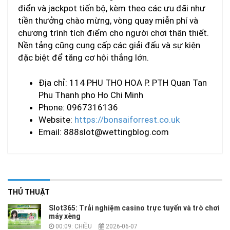
điển và jackpot tiến bộ, kèm theo các ưu đãi như
tiền thưởng chào mừng, vòng quay miễn phí và
chương trình tích điểm cho người chơi thân thiết.
Nền tảng cũng cung cấp các giải đấu và sự kiện
đặc biệt để tăng cơ hội thắng lớn.
Địa chỉ: 114 PHU THO HOA P. PTH Quan Tan
Phu Thanh pho Ho Chi Minh
Phone: 0967316136
Website:
https://bonsaiforrest.co.uk
Email:
888slot@wettingblog.com
THỦ THUẬT
Slot365: Trải nghiệm casino trực tuyến và trò chơi
máy xèng
00:09: CHIỀU
2026-06-07