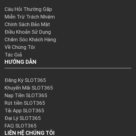
Câu Hỏi Thường Gặp
Miễn Trừ Trách Nhiệm
Chính Sách Bảo Mật
Điều Khoản Sử Dụng
Chăm Sóc Khách Hàng
Về Chúng Tôi
Tác Giả
HƯỚNG DẪN
Đăng Ký SLOT365
Khuyến Mãi SLOT365
Nạp Tiền SLOT365
Rút tiền SLOT365
Tải App SLOT365
Đại Lý SLOT365
FAQ SLOT365
LIÊN HỆ CHÚNG TÔI