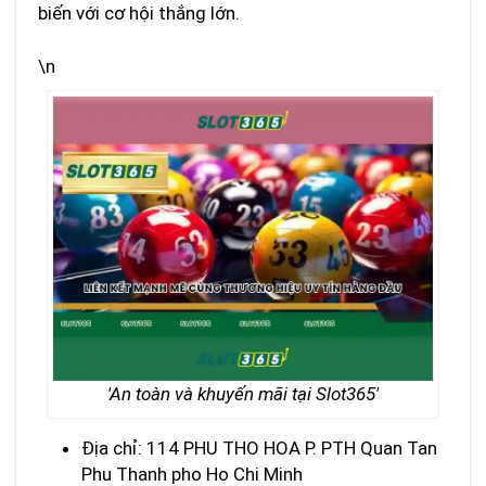
biến với cơ hội thắng lớn.
\n
'An toàn và khuyến mãi tại Slot365'
Địa chỉ: 114 PHU THO HOA P. PTH Quan Tan
Phu Thanh pho Ho Chi Minh