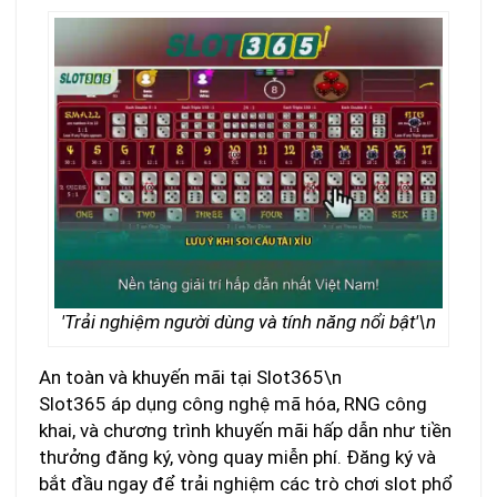
'Trải nghiệm người dùng và tính năng nổi bật'\n
An toàn và khuyến mãi tại Slot365
\n
Slot365 áp dụng công nghệ mã hóa, RNG công
khai, và chương trình khuyến mãi hấp dẫn như tiền
thưởng đăng ký, vòng quay miễn phí. Đăng ký và
bắt đầu ngay để trải nghiệm các trò chơi slot phổ