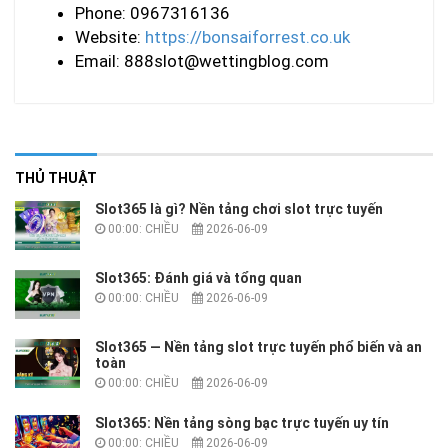
Phone: 0967316136
Website:
https://bonsaiforrest.co.uk
Email:
888slot@wettingblog.com
THỦ THUẬT
Slot365 là gì? Nền tảng chơi slot trực tuyến
00:00: CHIỀU
2026-06-09
Slot365: Đánh giá và tổng quan
00:00: CHIỀU
2026-06-09
Slot365 — Nền tảng slot trực tuyến phổ biến và an
toàn
00:00: CHIỀU
2026-06-09
Slot365: Nền tảng sòng bạc trực tuyến uy tín
00:00: CHIỀU
2026-06-09