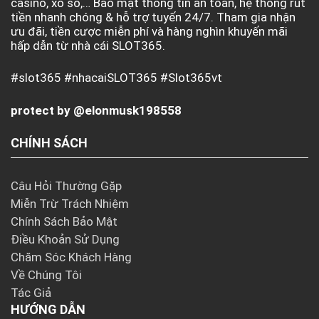
casino, xổ số,… Bảo mật thông tin an toàn, hệ thống rút
tiền nhanh chóng & hỗ trợ tuyến 24/7. Tham gia nhận
ưu đãi, tiền cược miễn phí và hàng nghìn khuyến mãi
hấp dẫn từ nhà cái SLOT365.
#slot365 #nhacaiSLOT365 #Slot365vt
protect by @elonmusk198558
CHÍNH SÁCH
Câu Hỏi Thường Gặp
Miễn Trừ Trách Nhiệm
Chính Sách Bảo Mật
Điều Khoản Sử Dụng
Chăm Sóc Khách Hàng
Về Chúng Tôi
Tác Giả
HƯỚNG DẪN