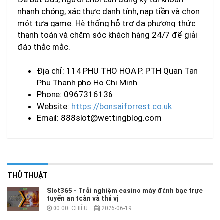
nhanh chóng, xác thực danh tính, nạp tiền và chọn
một tựa game. Hệ thống hỗ trợ đa phương thức
thanh toán và chăm sóc khách hàng 24/7 để giải
đáp thắc mắc.
Địa chỉ: 114 PHU THO HOA P. PTH Quan Tan
Phu Thanh pho Ho Chi Minh
Phone: 0967316136
Website:
https://bonsaiforrest.co.uk
Email:
888slot@wettingblog.com
THỦ THUẬT
Slot365 - Trải nghiệm casino máy đánh bạc trực
tuyến an toàn và thú vị
00:00: CHIỀU
2026-06-19