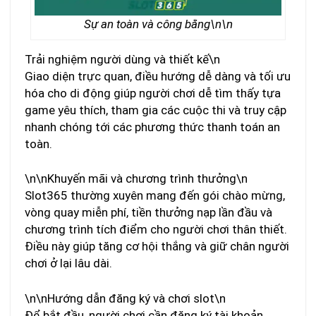
Sự an toàn và công bằng\n\n
Trải nghiệm người dùng và thiết kế
\n
Giao diện trực quan, điều hướng dễ dàng và tối ưu
hóa cho di động giúp người chơi dễ tìm thấy tựa
game yêu thích, tham gia các cuộc thi và truy cập
nhanh chóng tới các phương thức thanh toán an
toàn.
\n\n
Khuyến mãi và chương trình thưởng
\n
Slot365 thường xuyên mang đến gói chào mừng,
vòng quay miễn phí, tiền thưởng nạp lần đầu và
chương trình tích điểm cho người chơi thân thiết.
Điều này giúp tăng cơ hội thắng và giữ chân người
chơi ở lại lâu dài.
\n\n
Hướng dẫn đăng ký và chơi slot
\n
Để bắt đầu, người chơi cần đăng ký tài khoản