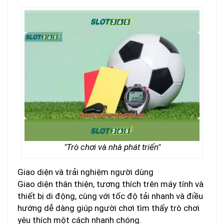
"Trò chơi và nhà phát triển"
Giao diện và trải nghiệm người dùng
Giao diện thân thiện, tương thích trên máy tính và
thiết bị di động, cùng với tốc độ tải nhanh và điều
hướng dễ dàng giúp người chơi tìm thấy trò chơi
yêu thích một cách nhanh chóng.