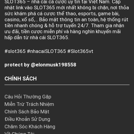
SLOT365 – nhà cái cá cược uy tín tại Việt Nam. Cập
nhật link vào SLOT365 mới nhất không bị chặn, nơi thỏa
sức khám phá cá cược thể thao, esports, game bài,
casino, xổ số,… Bảo mật thông tin an toàn, hệ thống rút
tiền nhanh chóng & hỗ trợ tuyến 24/7. Tham gia nhận
ưu đãi, tiền cược miễn phí và hàng nghìn khuyến mãi
hấp dẫn từ nhà cái SLOT365.
#slot365 #nhacaiSLOT365 #Slot365vt
protect by @elonmusk198558
CHÍNH SÁCH
Câu Hỏi Thường Gặp
Miễn Trừ Trách Nhiệm
Chính Sách Bảo Mật
Điều Khoản Sử Dụng
Chăm Sóc Khách Hàng
Về Chúng Tôi