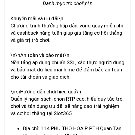
Danh mục trò chơi\n\n
Khuyến mãi và ưu đãi
\n
Chương trình thưởng hấp dẫn, vòng quay miễn phí
và cashback hàng tuần giúp gia tăng cơ hội thắng
và giá trị trò chơi.
\n\n
An toàn và bảo mật
\n
Nền tảng áp dụng chuẩn SSL, xác thực người dùng
và bảo mật dữ liệu mạnh mẽ để đảm bảo an toàn
cho tài khoản và giao dịch.
\n\n
Hướng dẫn chơi hiệu quả
\n
Quản lý ngân sách, chọn RTP cao, hiểu quy tắc trò
chơi và tận dụng ưu đãi sẽ nâng cao trải nghiệm
và cơ hội thắng tại Slot365.
Địa chỉ: 114 PHU THO HOA P. PTH Quan Tan