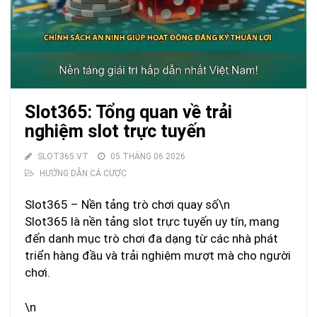
Slot365: Tổng quan về trải
nghiệm slot trực tuyến
SLOT365 VT
05 THÁNG 06 2026
HƯỚNG DẪN CÁ CƯỢC
Slot365 – Nền tảng trò chơi quay số
\n
Slot365 là nền tảng slot trực tuyến uy tín, mang
đến danh mục trò chơi đa dạng từ các nhà phát
triển hàng đầu và trải nghiệm mượt mà cho người
chơi.
\n