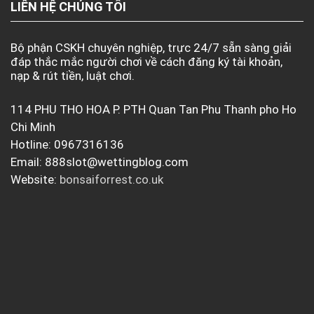
LIÊN HỆ CHÚNG TÔI
Bộ phận CSKH chuyên nghiệp, trực 24/7 sẵn sàng giải
đáp thắc mắc người chơi về cách đăng ký tài khoản,
nạp & rút tiền, luật chơi.
114 PHU THO HOA P. PTH Quan Tan Phu Thanh pho Ho
Chi Minh
Hotline: 0967316136
Email:
888slot@wettingblog.com
Website:
bonsaiforrest.co.uk