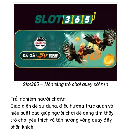
Slot365 – Nền tảng trò chơi quay số\n\n
Trải nghiệm người chơi
\n
Giao diện dễ sử dụng, điều hướng trực quan và
hiệu suất cao giúp người chơi dễ dàng tìm thấy
trò chơi yêu thích và tận hưởng vòng quay đầy
phấn khích。