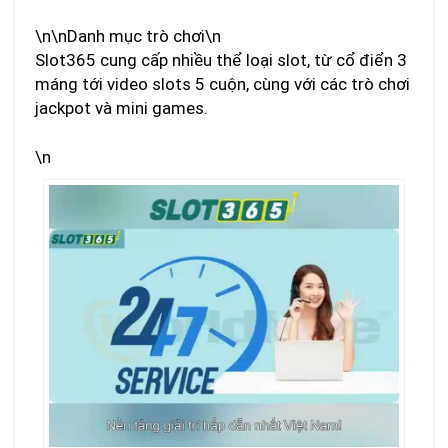
\n\n
Danh mục trò chơi
\n
Slot365 cung cấp nhiều thể loại slot, từ cổ điển 3
máng tới video slots 5 cuộn, cùng với các trò chơi
jackpot và mini games.
\n