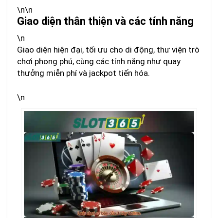
\n\n
Giao diện thân thiện và các tính năng
\n
Giao diện hiện đại, tối ưu cho di động, thư viện trò
chơi phong phú, cùng các tính năng như quay
thưởng miễn phí và jackpot tiến hóa.
\n