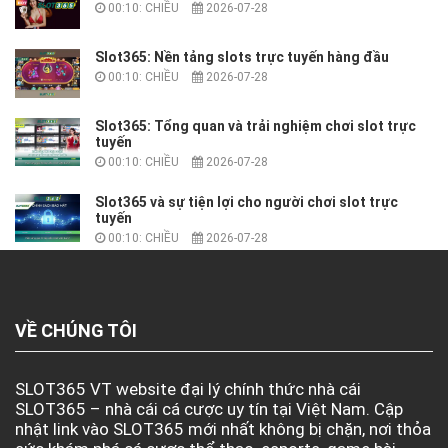
00:10: CHIỀU
2026-07-28
Slot365: Nền tảng slots trực tuyến hàng đầu
00:10: CHIỀU
2026-07-28
Slot365: Tổng quan và trải nghiệm chơi slot trực
tuyến
00:10: CHIỀU
2026-07-28
Slot365 và sự tiện lợi cho người chơi slot trực
tuyến
00:10: CHIỀU
2026-07-28
VỀ CHÚNG TÔI
SLOT365 VT website đại lý chính thức nhà cái
SLOT365 – nhà cái cá cược uy tín tại Việt Nam. Cập
nhật link vào SLOT365 mới nhất không bị chặn, nơi thỏa