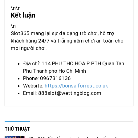
\n\n
Kết luận
\n
Slot365 mang lại sự đa dạng trò chơi, hỗ trợ
khách hàng 24/7 và trải nghiệm chơi an toàn cho
mọi người chơi.
Địa chỉ: 114 PHU THO HOA P. PTH Quan Tan
Phu Thanh pho Ho Chi Minh
Phone: 0967316136
Website:
https://bonsaiforrest.co.uk
Email:
888slot@wettingblog.com
THỦ THUẬT