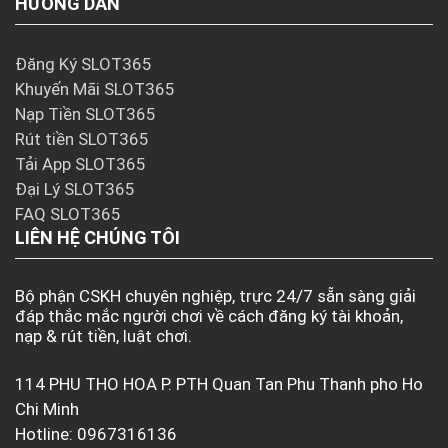
HƯỚNG DẪN
Đăng Ký SLOT365
Khuyến Mãi SLOT365
Nạp Tiền SLOT365
Rút tiền SLOT365
Tải App SLOT365
Đại Lý SLOT365
FAQ SLOT365
LIÊN HỆ CHÚNG TÔI
Bộ phận CSKH chuyên nghiệp, trực 24/7 sẵn sàng giải
đáp thắc mắc người chơi về cách đăng ký tài khoản,
nạp & rút tiền, luật chơi.
114 PHU THO HOA P. PTH Quan Tan Phu Thanh pho Ho
Chi Minh
Hotline: 0967316136