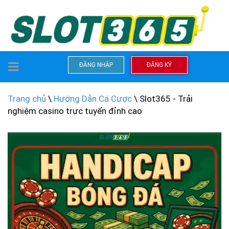
TOGGLE
ĐĂNG NHẬP
ĐĂNG KÝ
NAVIGATION
Trang chủ
\
Hướng Dẫn Cá Cược
\ Slot365 - Trải
nghiệm casino trực tuyến đỉnh cao