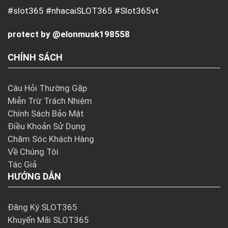
#slot365 #nhacaiSLOT365 #Slot365vt
protect by @elonmusk198558
CHÍNH SÁCH
Câu Hỏi Thường Gặp
Miễn Trừ Trách Nhiệm
Chính Sách Bảo Mật
Điều Khoản Sử Dụng
Chăm Sóc Khách Hàng
Về Chúng Tôi
Tác Giả
HƯỚNG DẪN
Đăng Ký SLOT365
Khuyến Mãi SLOT365