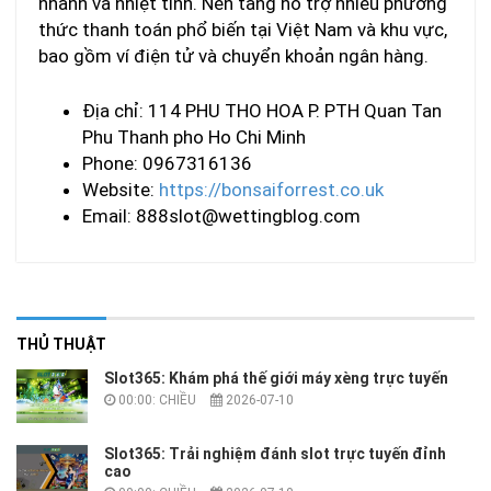
nhanh và nhiệt tình. Nền tảng hỗ trợ nhiều phương
thức thanh toán phổ biến tại Việt Nam và khu vực,
bao gồm ví điện tử và chuyển khoản ngân hàng.
Địa chỉ: 114 PHU THO HOA P. PTH Quan Tan
Phu Thanh pho Ho Chi Minh
Phone: 0967316136
Website:
https://bonsaiforrest.co.uk
Email:
888slot@wettingblog.com
THỦ THUẬT
Slot365: Khám phá thế giới máy xèng trực tuyến
00:00: CHIỀU
2026-07-10
Slot365: Trải nghiệm đánh slot trực tuyến đỉnh
cao