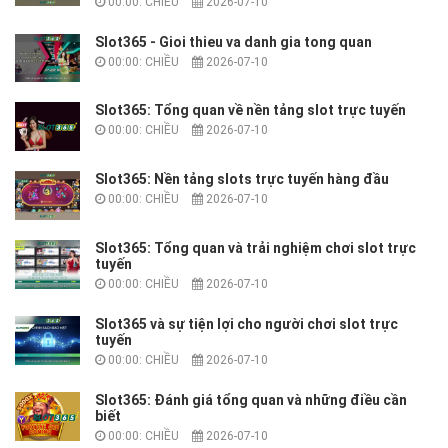
00:00: CHIỀU
2026-07-10
Slot365 - Gioi thieu va danh gia tong quan
00:00: CHIỀU
2026-07-10
Slot365: Tổng quan về nền tảng slot trực tuyến
00:00: CHIỀU
2026-07-10
Slot365: Nền tảng slots trực tuyến hàng đầu
00:00: CHIỀU
2026-07-10
Slot365: Tổng quan và trải nghiệm chơi slot trực
tuyến
00:00: CHIỀU
2026-07-10
Slot365 và sự tiện lợi cho người chơi slot trực
tuyến
00:00: CHIỀU
2026-07-10
Slot365: Đánh giá tổng quan và những điều cần
biết
00:00: CHIỀU
2026-07-10