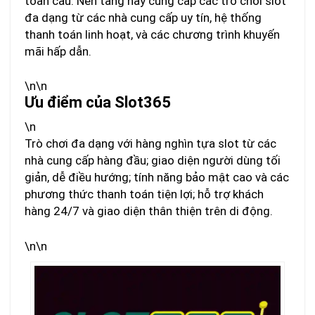
toàn cầu. Nền tảng này cung cấp các trò chơi slot
đa dạng từ các nhà cung cấp uy tín, hệ thống
thanh toán linh hoạt, và các chương trình khuyến
mãi hấp dẫn.
\n\n
Ưu điểm của Slot365
\n
Trò chơi đa dạng với hàng nghìn tựa slot từ các
nhà cung cấp hàng đầu; giao diện người dùng tối
giản, dễ điều hướng; tính năng bảo mật cao và các
phương thức thanh toán tiện lợi; hỗ trợ khách
hàng 24/7 và giao diện thân thiện trên di động.
\n\n