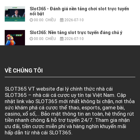
Slot365 - Đánh giá nền tảng chơi slot trực tuyến
nổi bật
00:00: CHIỀU
2026-07-10
Slot365: Nền tảng slot trực tuyến đáng chú ý
00:00: CHIỀU
2026-07-10
VỀ CHÚNG TÔI
SLOT365 VT website đại lý chính thức nhà cái
SLOT365 – nhà cái cá cược uy tín tại Việt Nam. Cập
nhật link vào SLOT365 mới nhất không bị chặn, nơi thỏa
sức khám phá cá cược thể thao, esports, game bài,
casino, xổ số,… Bảo mật thông tin an toàn, hệ thống rút
tiền nhanh chóng & hỗ trợ tuyến 24/7. Tham gia nhận
ưu đãi, tiền cược miễn phí và hàng nghìn khuyến mãi
hấp dẫn từ nhà cái SLOT365.