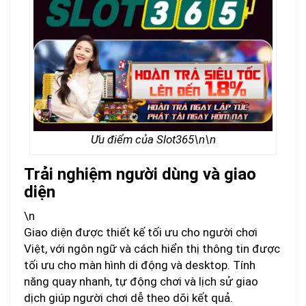
Ưu điểm của Slot365\n\n
Trải nghiệm người dùng và giao
diện
\n
Giao diện được thiết kế tối ưu cho người chơi
Việt, với ngôn ngữ và cách hiển thị thông tin được
tối ưu cho màn hình di động và desktop. Tính
năng quay nhanh, tự động chơi và lịch sử giao
dịch giúp người chơi dễ theo dõi kết quả.