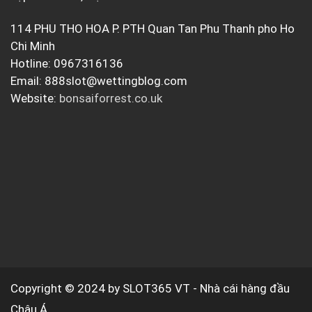
114 PHU THO HOA P. PTH Quan Tan Phu Thanh pho Ho
Chi Minh
Hotline: 0967316136
Email:
888slot@wettingblog.com
Website:
bonsaiforrest.co.uk
Copyright © 2024 by
SLOT365 VT
- Nhà cái hàng đầu
Châu Á