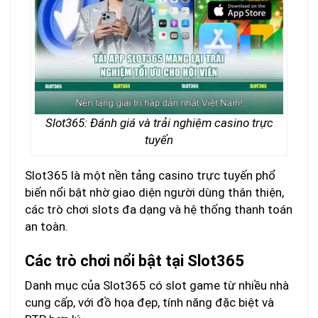
Slot365: Đánh giá và trải nghiệm casino trực
tuyến
Slot365 là một nền tảng casino trực tuyến phổ
biến nổi bật nhờ giao diện người dùng thân thiện,
các trò chơi slots đa dạng và hệ thống thanh toán
an toàn.
Các trò chơi nổi bật tại Slot365
Danh mục của Slot365 có slot game từ nhiều nhà
cung cấp, với đồ họa đẹp, tính năng đặc biệt và