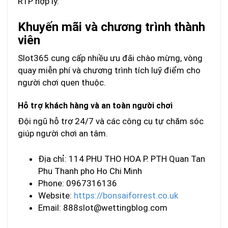
RTP hợp lý.
Khuyến mãi và chương trình thành
viên
Slot365 cung cấp nhiều ưu đãi chào mừng, vòng
quay miễn phí và chương trình tích luỹ điểm cho
người chơi quen thuộc.
Hỗ trợ khách hàng và an toàn người chơi
Đội ngũ hỗ trợ 24/7 và các công cụ tự chăm sóc
giúp người chơi an tâm.
Địa chỉ: 114 PHU THO HOA P. PTH Quan Tan
Phu Thanh pho Ho Chi Minh
Phone: 0967316136
Website:
https://bonsaiforrest.co.uk
Email:
888slot@wettingblog.com