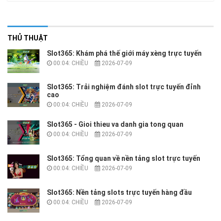
THỦ THUẬT
Slot365: Khám phá thế giới máy xèng trực tuyến
00:04: CHIỀU
2026-07-09
Slot365: Trải nghiệm đánh slot trực tuyến đỉnh
cao
00:04: CHIỀU
2026-07-09
Slot365 - Gioi thieu va danh gia tong quan
00:04: CHIỀU
2026-07-09
Slot365: Tổng quan về nền tảng slot trực tuyến
00:04: CHIỀU
2026-07-09
Slot365: Nền tảng slots trực tuyến hàng đầu
00:04: CHIỀU
2026-07-09