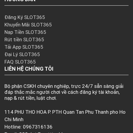
Đăng Ký SLOT365
Khuyến Mãi SLOT365
Nạp Tiền SLOT365
Rút tiền SLOT365
Tải App SLOT365
Đại Lý SLOT365
FAQ SLOT365
LIÊN HỆ CHÚNG TÔI
Bộ phận CSKH chuyên nghiệp, trực 24/7 sẵn sàng giải
đáp thắc mắc người chơi về cách đăng ký tài khoản,
nạp & rút tiền, luật chơi.
114 PHU THO HOA P. PTH Quan Tan Phu Thanh pho Ho
Chi Minh
Hotline: 0967316136