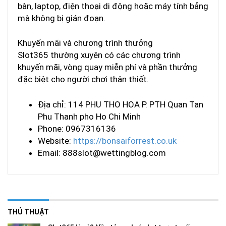
bàn, laptop, điện thoại di động hoặc máy tính bảng
mà không bị gián đoạn.
Khuyến mãi và chương trình thưởng
Slot365 thường xuyên có các chương trình
khuyến mãi, vòng quay miễn phí và phần thưởng
đặc biệt cho người chơi thân thiết.
Địa chỉ: 114 PHU THO HOA P. PTH Quan Tan
Phu Thanh pho Ho Chi Minh
Phone: 0967316136
Website:
https://bonsaiforrest.co.uk
Email:
888slot@wettingblog.com
THỦ THUẬT