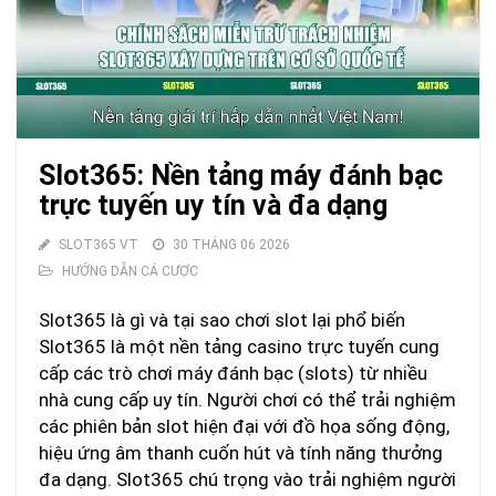
Slot365: Nền tảng máy đánh bạc
trực tuyến uy tín và đa dạng
SLOT365 VT
30 THÁNG 06 2026
HƯỚNG DẪN CÁ CƯỢC
Slot365 là gì và tại sao chơi slot lại phổ biến
Slot365 là một nền tảng casino trực tuyến cung
cấp các trò chơi máy đánh bạc (slots) từ nhiều
nhà cung cấp uy tín. Người chơi có thể trải nghiệm
các phiên bản slot hiện đại với đồ họa sống động,
hiệu ứng âm thanh cuốn hút và tính năng thưởng
đa dạng. Slot365 chú trọng vào trải nghiệm người