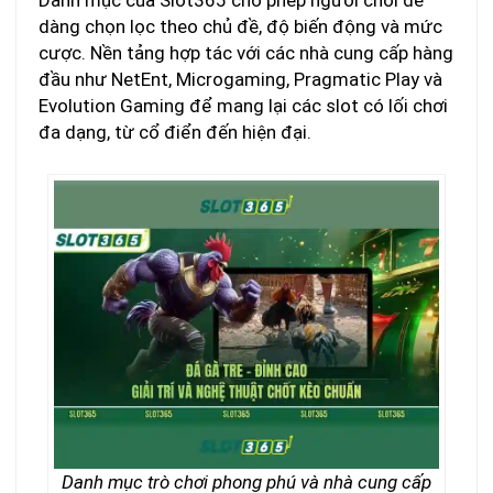
Danh mục của Slot365 cho phép người chơi dễ
dàng chọn lọc theo chủ đề, độ biến động và mức
cược. Nền tảng hợp tác với các nhà cung cấp hàng
đầu như NetEnt, Microgaming, Pragmatic Play và
Evolution Gaming để mang lại các slot có lối chơi
đa dạng, từ cổ điển đến hiện đại.
Danh mục trò chơi phong phú và nhà cung cấp