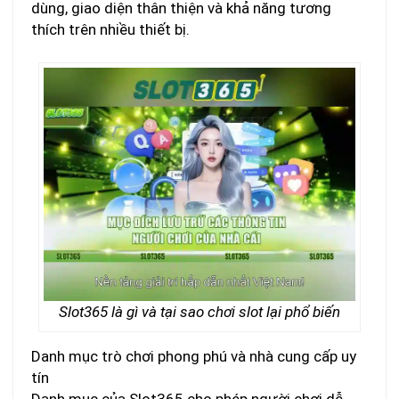
dùng, giao diện thân thiện và khả năng tương
thích trên nhiều thiết bị.
Slot365 là gì và tại sao chơi slot lại phổ biến
Danh mục trò chơi phong phú và nhà cung cấp uy
tín