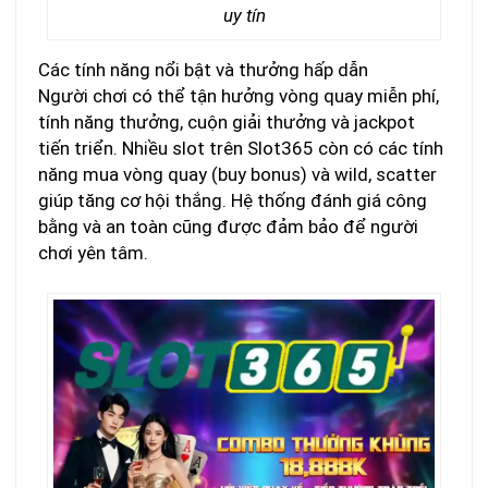
uy tín
Các tính năng nổi bật và thưởng hấp dẫn
Người chơi có thể tận hưởng vòng quay miễn phí,
tính năng thưởng, cuộn giải thưởng và jackpot
tiến triển. Nhiều slot trên Slot365 còn có các tính
năng mua vòng quay (buy bonus) và wild, scatter
giúp tăng cơ hội thắng. Hệ thống đánh giá công
bằng và an toàn cũng được đảm bảo để người
chơi yên tâm.