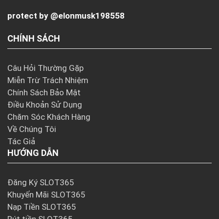
protect by @elonmusk198558
CHÍNH SÁCH
Câu Hỏi Thường Gặp
Miễn Trừ Trách Nhiệm
Chính Sách Bảo Mật
Điều Khoản Sử Dụng
Chăm Sóc Khách Hàng
Về Chúng Tôi
Tác Giả
HƯỚNG DẪN
Đăng Ký SLOT365
Khuyến Mãi SLOT365
Nạp Tiền SLOT365
Rút tiền SLOT365