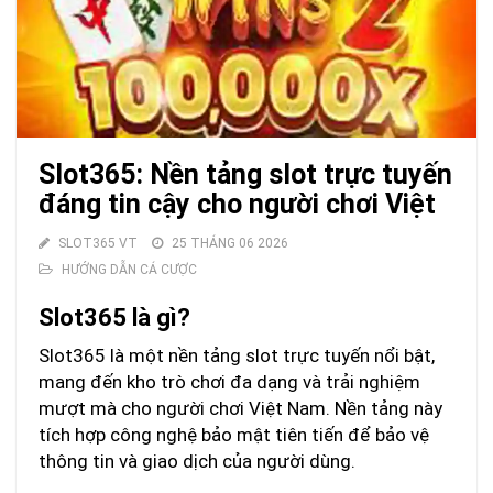
Slot365: Nền tảng slot trực tuyến
đáng tin cậy cho người chơi Việt
SLOT365 VT
25 THÁNG 06 2026
HƯỚNG DẪN CÁ CƯỢC
Slot365 là gì?
Slot365 là một nền tảng slot trực tuyến nổi bật,
mang đến kho trò chơi đa dạng và trải nghiệm
mượt mà cho người chơi Việt Nam. Nền tảng này
tích hợp công nghệ bảo mật tiên tiến để bảo vệ
thông tin và giao dịch của người dùng.