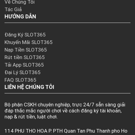
Về Chúng Tôi
Tác Giả
HƯỚNG DẪN
Đăng Ký SLOT365
Khuyến Mãi SLOT365
Nạp Tiền SLOT365
Rút tiền SLOT365
Tải App SLOT365
Đại Lý SLOT365
FAQ SLOT365
LIÊN HỆ CHÚNG TÔI
Bộ phận CSKH chuyên nghiệp, trực 24/7 sẵn sàng giải
đáp thắc mắc người chơi về cách đăng ký tài khoản,
nạp & rút tiền, luật chơi.
114 PHU THO HOA P. PTH Quan Tan Phu Thanh pho Ho