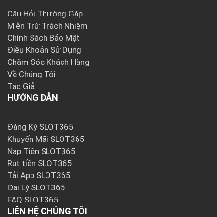
Câu Hỏi Thường Gặp
Miễn Trừ Trách Nhiệm
Chính Sách Bảo Mật
Điều Khoản Sử Dụng
Chăm Sóc Khách Hàng
Về Chúng Tôi
Tác Giả
HƯỚNG DẪN
Đăng Ký SLOT365
Khuyến Mãi SLOT365
Nạp Tiền SLOT365
Rút tiền SLOT365
Tải App SLOT365
Đại Lý SLOT365
FAQ SLOT365
LIÊN HỆ CHÚNG TÔI