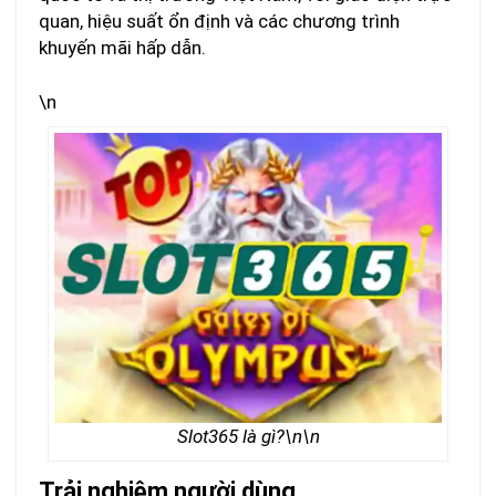
quan, hiệu suất ổn định và các chương trình
khuyến mãi hấp dẫn.
\n
Slot365 là gì?\n\n
Trải nghiệm người dùng