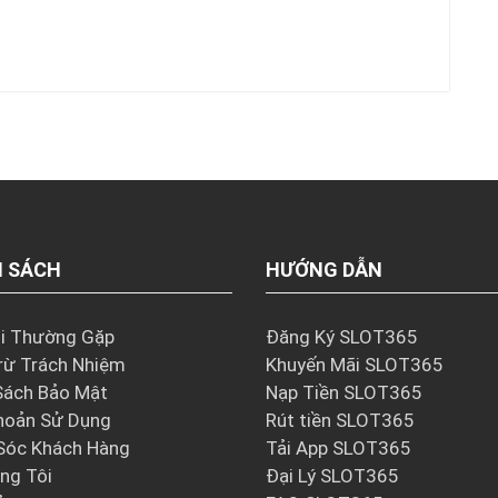
H SÁCH
HƯỚNG DẪN
i Thường Gặp
Đăng Ký SLOT365
rừ Trách Nhiệm
Khuyến Mãi SLOT365
Sách Bảo Mật
Nạp Tiền SLOT365
hoản Sử Dụng
Rút tiền SLOT365
Sóc Khách Hàng
Tải App SLOT365
ng Tôi
Đại Lý SLOT365