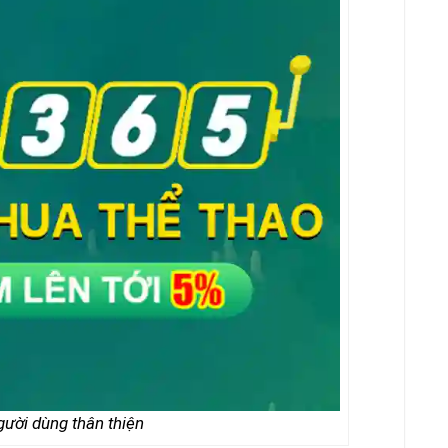
gười dùng thân thiện