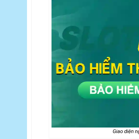
Giao diện n