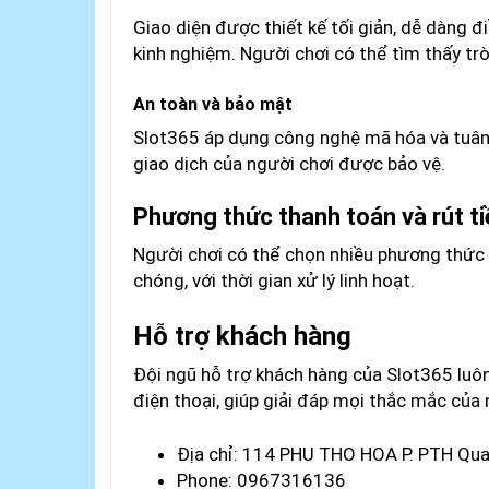
Giao diện được thiết kế tối giản, dễ dàng 
kinh nghiệm. Người chơi có thể tìm thấy tr
An toàn và bảo mật
Slot365 áp dụng công nghệ mã hóa và tuân
giao dịch của người chơi được bảo vệ.
Phương thức thanh toán và rút ti
Người chơi có thể chọn nhiều phương thức 
chóng, với thời gian xử lý linh hoạt.
Hỗ trợ khách hàng
Đội ngũ hỗ trợ khách hàng của Slot365 luôn 
điện thoại, giúp giải đáp mọi thắc mắc của 
Địa chỉ: 114 PHU THO HOA P. PTH Qua
Phone: 0967316136