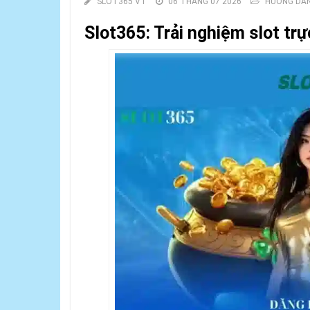
SLOT365 VT
06 THÁNG 07 2026
HƯỚNG DẪ
Slot365: Trải nghiệm slot trự