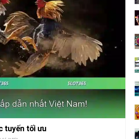
c tuyến tối ưu