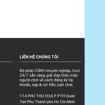
LIÊN HỆ CHÚNG TÔI
Bộ phận CSKH chuyên nghiệp, trực
24/7 sẵn sàng giải đáp thắc mắc
người chơi về cách đăng ký tài
khoản, nạp & rút tiền, luật chơi.
114 PHU THO HOA P. PTH Quan
Tan Phu Thanh pho Ho Chi Minh