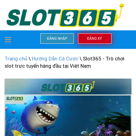
TOGGLE
ĐĂNG NHẬP
ĐĂNG KÝ
NAVIGATION
Trang chủ
\
Hướng Dẫn Cá Cược
\ Slot365 - Trò chơi
slot trực tuyến hàng đầu tại Việt Nam