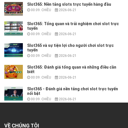
Slot365: Nền tảng slots trực tuyến hàng đầu
00:09: CHIỀU
2026-06-21
Slot365: Tổng quan và trải nghiệm chơi slot trực
tuyến
00:09: CHIỀU
2026-06-21
Slot365 và sự tiện lợi cho người chơi slot trực
tuyến
00:09: CHIỀU
2026-06-21
Slot365: Đánh giá tổng quan và những điều cần
biết
00:09: CHIỀU
2026-06-21
Slot365 - Đánh giá nền tảng chơi slot trực tuyến
nổi bật
00:09: CHIỀU
2026-06-21
VỀ CHÚNG TÔI