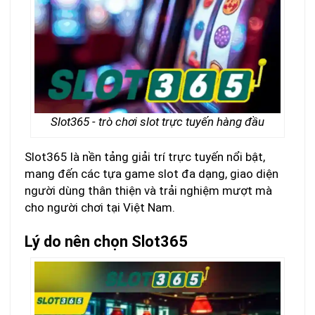
Slot365 - trò chơi slot trực tuyến hàng đầu
Slot365 là nền tảng giải trí trực tuyến nổi bật,
mang đến các tựa game slot đa dạng, giao diện
người dùng thân thiện và trải nghiệm mượt mà
cho người chơi tại Việt Nam.
Lý do nên chọn Slot365