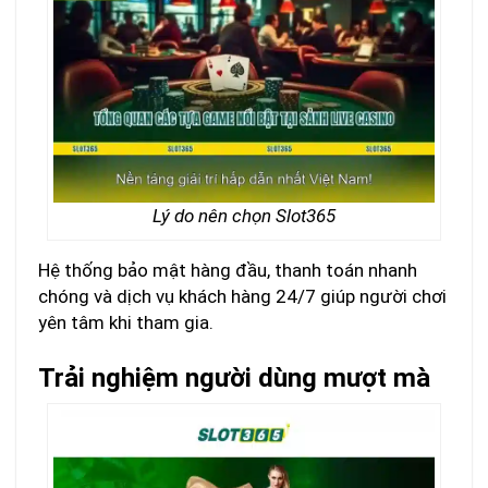
Lý do nên chọn Slot365
Hệ thống bảo mật hàng đầu, thanh toán nhanh
chóng và dịch vụ khách hàng 24/7 giúp người chơi
yên tâm khi tham gia.
Trải nghiệm người dùng mượt mà