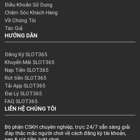
Điều Khoản Sử Dụng
Chăm Sóc Khách Hàng
Về Chúng Tôi
Tác Giả
HƯỚNG DẪN
Đăng Ký SLOT365
Khuyến Mãi SLOT365
Nạp Tiền SLOT365
Rút tiền SLOT365
Tải App SLOT365
Đại Lý SLOT365
FAQ SLOT365
LIÊN HỆ CHÚNG TÔI
Bộ phận CSKH chuyên nghiệp, trực 24/7 sẵn sàng giải
đáp thắc mắc người chơi về cách đăng ký tài khoản,
nạp & rút tiền, luật chơi.