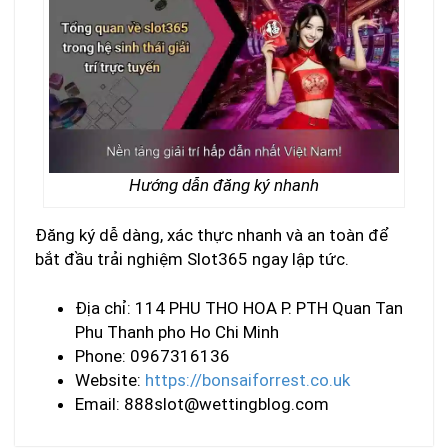
Hướng dẫn đăng ký nhanh
Đăng ký dễ dàng, xác thực nhanh và an toàn để
bắt đầu trải nghiệm Slot365 ngay lập tức.
Địa chỉ: 114 PHU THO HOA P. PTH Quan Tan
Phu Thanh pho Ho Chi Minh
Phone: 0967316136
Website:
https://bonsaiforrest.co.uk
Email:
888slot@wettingblog.com