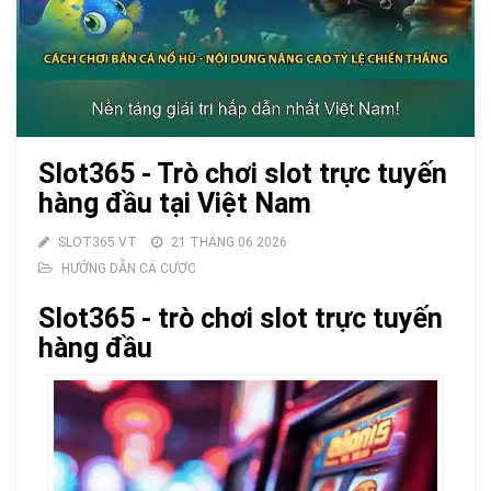
Slot365 - Trò chơi slot trực tuyến
hàng đầu tại Việt Nam
SLOT365 VT
21 THÁNG 06 2026
HƯỚNG DẪN CÁ CƯỢC
Slot365 - trò chơi slot trực tuyến
hàng đầu