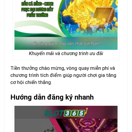
Khuyến mãi và chương trình ưu đãi
Tiền thưởng chào mừng, vòng quay miễn phí và
chương trình tích điểm giúp người chơi gia tăng
cơ hội chiến thắng.
Hướng dẫn đăng ký nhanh