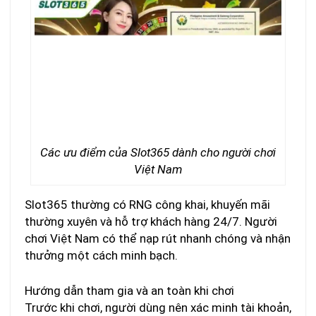
Các ưu điểm của Slot365 dành cho người chơi
Việt Nam
Slot365 thường có RNG công khai, khuyến mãi
thường xuyên và hỗ trợ khách hàng 24/7. Người
chơi Việt Nam có thể nạp rút nhanh chóng và nhận
thưởng một cách minh bạch.
Hướng dẫn tham gia và an toàn khi chơi
Trước khi chơi, người dùng nên xác minh tài khoản,