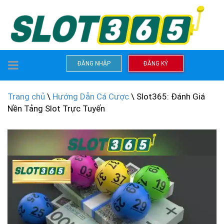
TOGGLE
ĐĂNG NHẬP
ĐĂNG KÝ
NAVIGATION
Trang chủ
\
Hướng Dẫn Cá Cược
\ Slot365: Đánh Giá
Nền Tảng Slot Trực Tuyến