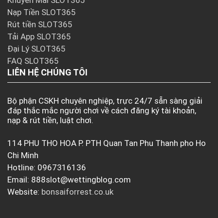
Nạp Tiền SLOT365
Rút tiền SLOT365
Tải App SLOT365
Đại Lý SLOT365
FAQ SLOT365
LIÊN HỆ CHÚNG TÔI
Bộ phận CSKH chuyên nghiệp, trực 24/7 sẵn sàng giải
đáp thắc mắc người chơi về cách đăng ký tài khoản,
nạp & rút tiền, luật chơi.
114 PHU THO HOA P. PTH Quan Tan Phu Thanh pho Ho
Chi Minh
Hotline: 0967316136
Email:
888slot@wettingblog.com
Website:
bonsaiforrest.co.uk