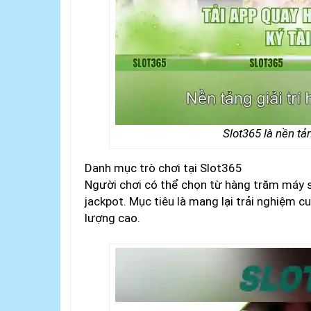
Slot365 là nền tả
Danh mục trò chơi tại Slot365
Người chơi có thể chọn từ hàng trăm máy slo
jackpot. Mục tiêu là mang lại trải nghiệm 
lượng cao.