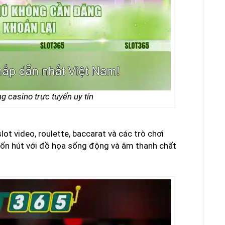
ng casino trực tuyến uy tín
t video, roulette, baccarat và các trò chơi
cuốn hút với đồ họa sống động và âm thanh chất