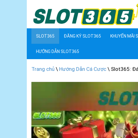
SLOT365
ĐĂNG KÝ SLOT365
KHUYẾN MÃI 
HƯỚNG DẪN SLOT365
Trang chủ
\
Hướng Dẫn Cá Cược
\ Slot365: Đá