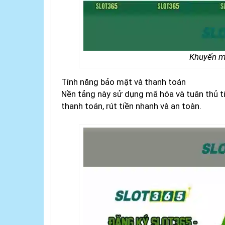
Khuyến m
Tính năng bảo mật và thanh toán
Nền tảng này sử dụng mã hóa và tuân thủ t
thanh toán, rút tiền nhanh và an toàn.