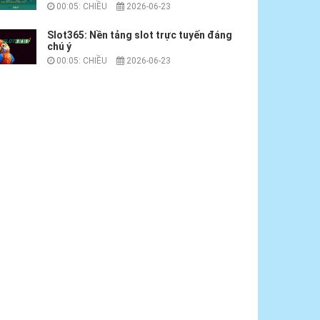
00:05: CHIỀU
2026-06-23
Slot365: Nền tảng slot trực tuyến đáng
chú ý
00:05: CHIỀU
2026-06-23