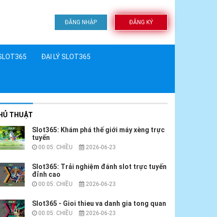
ĐĂNG NHẬP
ĐĂNG KÝ
 SLOT365
ĐẠI LÝ SLOT365
HỦ THUẬT
Slot365: Khám phá thế giới máy xèng trực
tuyến
00:05: CHIỀU
2026-06-23
Slot365: Trải nghiệm đánh slot trực tuyến
đỉnh cao
00:05: CHIỀU
2026-06-23
Slot365 - Gioi thieu va danh gia tong quan
00:05: CHIỀU
2026-06-23