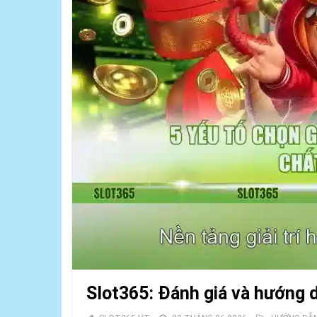
Slot365: Đánh giá và hướng d